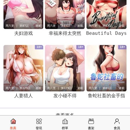
周六更 | 第87話
連載
周六更 | 第83話
連載
周六更 | 第87話
連載
夫妇游戏
幸福来得太突然
Beautiful Days
18+
18+
18+
周六更 | 第129話
連載
周六更 | 第129話
連載
周六更 | 第81話
連載
人妻猎人
发小碰不得
鲁蛇社畜的金手指
查看更多
推薦
發現
榜單
書架
會員