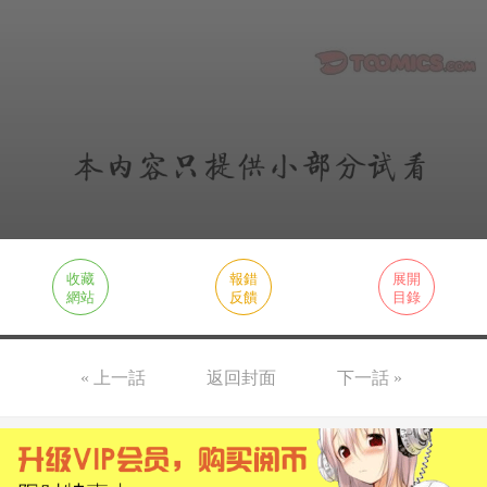
收藏
報錯
展開
網站
反饋
目錄
« 上一話
返回封面
下一話 »